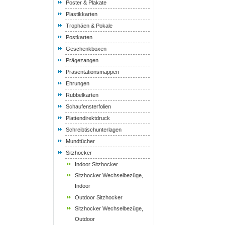
Poster & Plakate
Plastikkarten
Trophäen & Pokale
Postkarten
Geschenkboxen
Prägezangen
Präsentationsmappen
Ehrungen
Rubbelkarten
Schaufensterfolien
Plattendirektdruck
Schreibtischunterlagen
Mundtücher
Sitzhocker
Indoor Sitzhocker
Sitzhocker Wechselbezüge,
Indoor
Outdoor Sitzhocker
Sitzhocker Wechselbezüge,
Outdoor