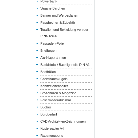
Powerbank
Vegane Bärchen
Banner und Werbeplanen
Pappbecher & Zubehör
Textilien und Bekleidung von der
PRINTer66
Fassaden-Folie
Briefbogen
Alu-Klapprahmen
Backlitfolie / Backlightfolie DIN A1
Briefhüllen
Christbaumkugeln
Kennzeichenhalter
Broschüren & Magazine
Folie wiederablösbar
Bücher
Bürobedarf
CAD Architekten-Zeichnungen
Kopierpapier A4
Rabattcoupons