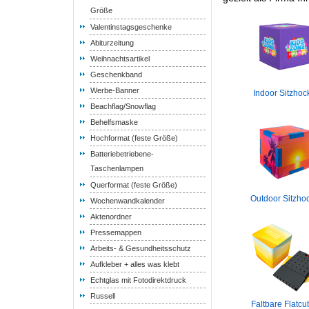
Größe
Valentinstagsgeschenke
Abiturzeitung
Weihnachtsartikel
Geschenkband
Werbe-Banner
Indoor Sitzhoc
Beachflag/Snowflag
Behelfsmaske
Hochformat (feste Größe)
Batteriebetriebene-
Taschenlampen
Querformat (feste Größe)
Outdoor Sitzho
Wochenwandkalender
Aktenordner
Pressemappen
Arbeits- & Gesundheitsschutz
Aufkleber + alles was klebt
Echtglas mit Fotodirektdruck
Russell
Faltbare Flatc