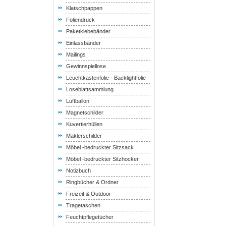
Klatschpappen
Foliendruck
Paketklebebänder
Einlassbänder
Mailings
Gewinnspiellose
Leuchtkastenfolie - Backlightfolie
Loseblattsammlung
Luftballon
Magnetschilder
Kuvertierhüllen
Maklerschilder
Möbel -bedruckter Sitzsack
Möbel -bedruckter Sitzhocker
Notizbuch
Ringbücher & Ordner
Freizeit & Outdoor
Tragetaschen
Feuchtpflegetücher