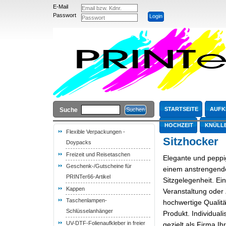
E-Mail
Passwort
STARTSEITE
AUFK
Suche
HOCHZEIT
KNÜLL
Flexible Verpackungen -
Sitzhocker
Doypacks
Freizeit und Reisetaschen
Elegante und peppig
Geschenk-/Gutscheine für
einem anstrengende
PRINTer66-Artikel
Sitzgelegenheit. Ei
Kappen
Veranstaltung oder
Taschenlampen-
hochwertige Qualit
Schlüsselanhänger
Produkt. Individuali
UV-DTF-Folienaufkleber in freier
gezielt als Firma I