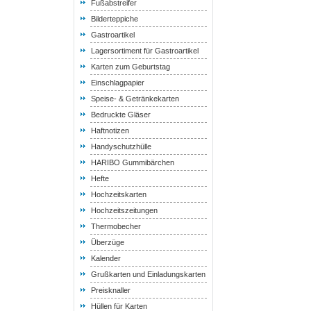
Fußabstreifer
Bilderteppiche
Gastroartikel
Lagersortiment für Gastroartikel
Karten zum Geburtstag
Einschlagpapier
Speise- & Getränkekarten
Bedruckte Gläser
Haftnotizen
Handyschutzhülle
HARIBO Gummibärchen
Hefte
Hochzeitskarten
Hochzeitszeitungen
Thermobecher
Überzüge
Kalender
Grußkarten und Einladungskarten
Preisknaller
Hüllen für Karten