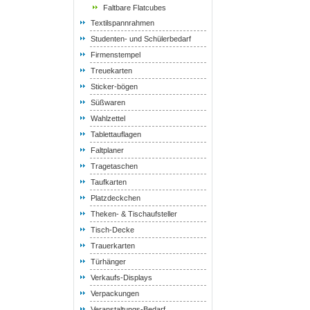
Faltbare Flatcubes
Textilspannrahmen
Studenten- und Schülerbedarf
Firmenstempel
Treuekarten
Sticker-bögen
Süßwaren
Wahlzettel
Tablettauflagen
Faltplaner
Tragetaschen
Taufkarten
Platzdeckchen
Theken- & Tischaufsteller
Tisch-Decke
Trauerkarten
Türhänger
Verkaufs-Displays
Verpackungen
Veranstaltungs-Bedarf