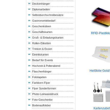
Deckenhänger
Diplomarbeiten
Selbstdurchschreibesätze
Gastronomiebedarf
Geschenkideen
Geschäftskarten
RFID-Plastikk
Gruß- & Einladungskarten
Rollen-Etiketten
Trinken & Essen
Eintrittskarten
Bedarf für Events
Hochzeit & Polterabend
Heißfolie Gold/
Flaschenhänger
Fototapeten
Farbkern Flyer
Flyer Sonderformen
Photo-Leinwanddruck
Foto-Geschenke
Bodenaufkleber
Kartenzube