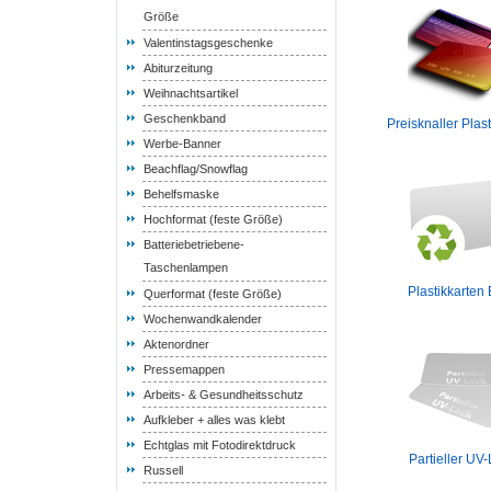
Größe
Valentinstagsgeschenke
Abiturzeitung
Weihnachtsartikel
Geschenkband
Preisknaller Plas
Werbe-Banner
Beachflag/Snowflag
Behelfsmaske
Hochformat (feste Größe)
Batteriebetriebene-
Taschenlampen
Plastikkarten
Querformat (feste Größe)
Wochenwandkalender
Aktenordner
Pressemappen
Arbeits- & Gesundheitsschutz
Aufkleber + alles was klebt
Echtglas mit Fotodirektdruck
Partieller UV
Russell