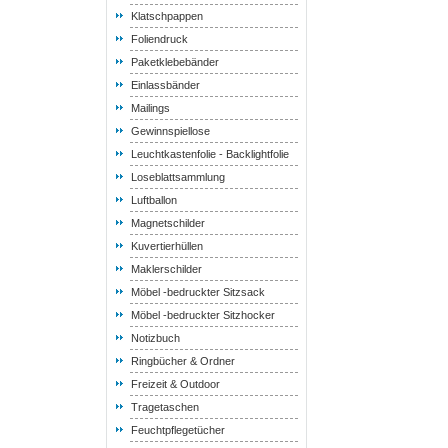
Klatschpappen
Foliendruck
Paketklebebänder
Einlassbänder
Mailings
Gewinnspiellose
Leuchtkastenfolie - Backlightfolie
Loseblattsammlung
Luftballon
Magnetschilder
Kuvertierhüllen
Maklerschilder
Möbel -bedruckter Sitzsack
Möbel -bedruckter Sitzhocker
Notizbuch
Ringbücher & Ordner
Freizeit & Outdoor
Tragetaschen
Feuchtpflegetücher