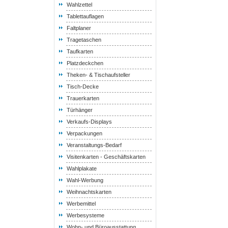
Wahlzettel
Tablettauflagen
Faltplaner
Tragetaschen
Taufkarten
Platzdeckchen
Theken- & Tischaufsteller
Tisch-Decke
Trauerkarten
Türhänger
Verkaufs-Displays
Verpackungen
Veranstaltungs-Bedarf
Visitenkarten - Geschäftskarten
Wahlplakate
Wahl-Werbung
Weihnachtskarten
Werbemittel
Werbesysteme
Wohn- und Büroausstattung