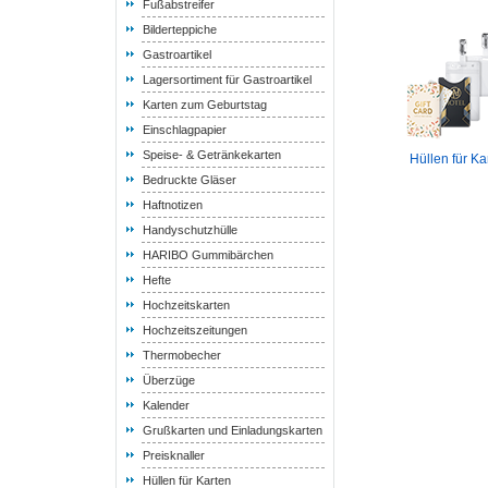
Fußabstreifer
Bilderteppiche
Gastroartikel
Lagersortiment für Gastroartikel
Karten zum Geburtstag
Einschlagpapier
Speise- & Getränkekarten
Hüllen für Ka
Bedruckte Gläser
Haftnotizen
Handyschutzhülle
HARIBO Gummibärchen
Hefte
Hochzeitskarten
Hochzeitszeitungen
Thermobecher
Überzüge
Kalender
Grußkarten und Einladungskarten
Preisknaller
Hüllen für Karten