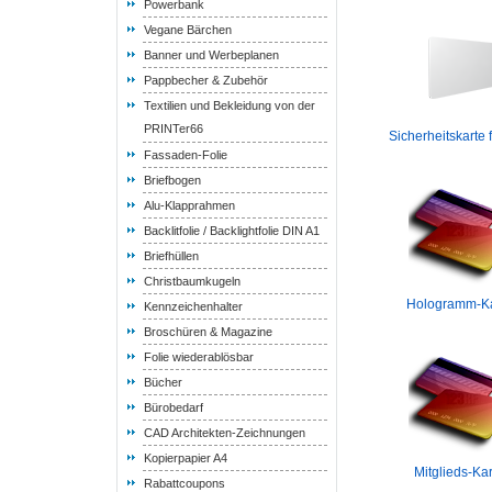
Powerbank
Vegane Bärchen
Banner und Werbeplanen
Pappbecher & Zubehör
Textilien und Bekleidung von der
PRINTer66
Sicherheitskarte 
Fassaden-Folie
Briefbogen
Alu-Klapprahmen
Backlitfolie / Backlightfolie DIN A1
Briefhüllen
Christbaumkugeln
Hologramm-Ka
Kennzeichenhalter
Broschüren & Magazine
Folie wiederablösbar
Bücher
Bürobedarf
CAD Architekten-Zeichnungen
Kopierpapier A4
Mitglieds-Ka
Rabattcoupons