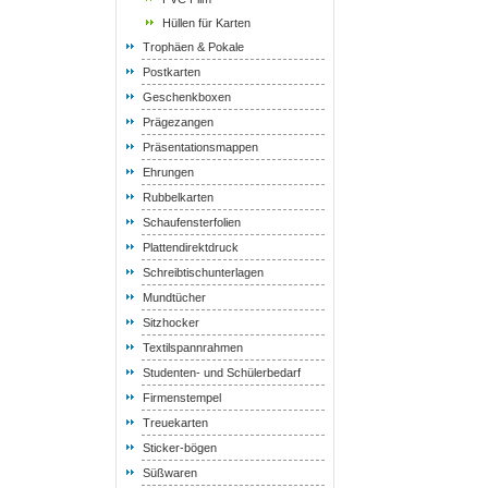
Hüllen für Karten
Trophäen & Pokale
Postkarten
Geschenkboxen
Prägezangen
Präsentationsmappen
Ehrungen
Rubbelkarten
Schaufensterfolien
Plattendirektdruck
Schreibtischunterlagen
Mundtücher
Sitzhocker
Textilspannrahmen
Studenten- und Schülerbedarf
Firmenstempel
Treuekarten
Sticker-bögen
Süßwaren