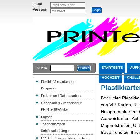
E-Mail
Passwort
STARTSEITE
AUFK
Suche
HOCHZEIT
KNÜLL
Flexible Verpackungen -
Plastikkarte
Doypacks
Freizeit und Reisetaschen
Bedruckte Plastikka
Geschenk-/Gutscheine für
von VIP-Karten, RF
PRINTer66-Artikel
Hologrammkarten, G
Kappen
Ausweiskarten. Auf
Taschenlampen-
Magnetstreifen, Unt
Schlüsselanhänger
freuen uns auf Ihre
UV-DTF-Folienaufkleber in freier