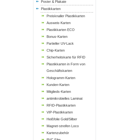
Poster & Plakate
Plastikkarten
Preisknaller Plastikkarten
Ausweis-Karten
Plastikkarten ECO
Bonus-Karten
Partieller UV-Lack
Chip-Karten
Sicherheitskarte für RFID
Plastikkarten in Form von
Geschäftskarten
Hologramm-Karten
Kunden-Karten
Mitglieds-Karten
antimikrobielles Laminat
RFID-Plastikkarten
VIP-Plastikkarten
Heißfolie Gold/Silber
Magnet-streifen Loco
Kartenzubehör
PVC Film