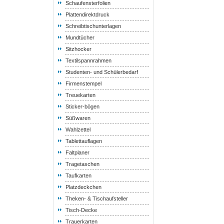
Schaufensterfolien
Plattendirektdruck
Schreibtischunterlagen
Mundtücher
Sitzhocker
Textilspannrahmen
Studenten- und Schülerbedarf
Firmenstempel
Treuekarten
Sticker-bögen
Süßwaren
Wahlzettel
Tablettauflagen
Faltplaner
Tragetaschen
Taufkarten
Platzdeckchen
Theken- & Tischaufsteller
Tisch-Decke
Trauerkarten