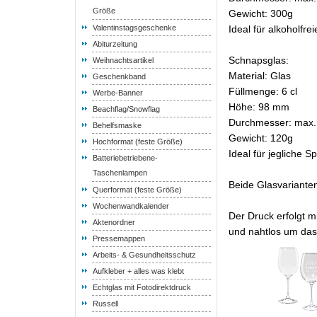
Größe
Gewicht: 300g
Valentinstagsgeschenke
Ideal für alkoholfr
Abiturzeitung
Schnapsglas:
Weihnachtsartikel
Material: Glas
Geschenkband
Füllmenge: 6 cl
Werbe-Banner
Höhe: 98 mm
Beachflag/Snowflag
Durchmesser: max
Behelfsmaske
Gewicht: 120g
Hochformat (feste Größe)
Ideal für jegliche Sp
Batteriebetriebene-
Taschenlampen
Beide Glasvariante
Querformat (feste Größe)
Wochenwandkalender
Der Druck erfolgt 
Aktenordner
und nahtlos um da
Pressemappen
Arbeits- & Gesundheitsschutz
Aufkleber + alles was klebt
Echtglas mit Fotodirektdruck
Russell