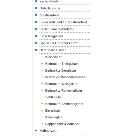
Fußabstreifer
Bilderteppiche
Gastroartikel
Lagersortiment für Gastroartikel
Karten zum Geburtstag
Einschlagpapier
Speise- & Getränkekarten
Bedruckte Gläser
Weingläser
Bedruckte Trinkgläser
Bedruckte Biergläser
bedruckte Weizenbiergläser
Bedruckte Weingläser
Bedruckte Rotweingläser
Sektkelche
Bedruckte Schnapsgläser
Biergläser
Whiskyglas
Pappbecher & Zubehör
Haftnotizen