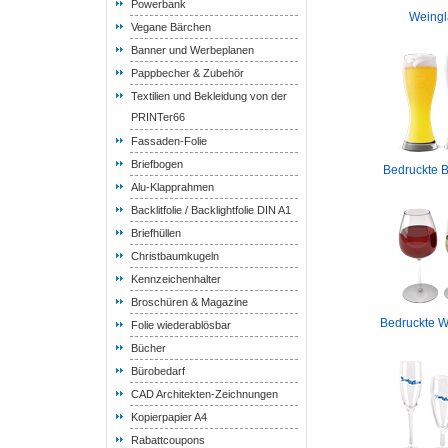
Powerbank
Weingl
Vegane Bärchen
Banner und Werbeplanen
Pappbecher & Zubehör
Textilien und Bekleidung von der
PRINTer66
Fassaden-Folie
Briefbogen
Bedruckte B
Alu-Klapprahmen
Backlitfolie / Backlightfolie DIN A1
Briefhüllen
Christbaumkugeln
Kennzeichenhalter
Broschüren & Magazine
Bedruckte W
Folie wiederablösbar
Bücher
Bürobedarf
CAD Architekten-Zeichnungen
Kopierpapier A4
Rabattcoupons