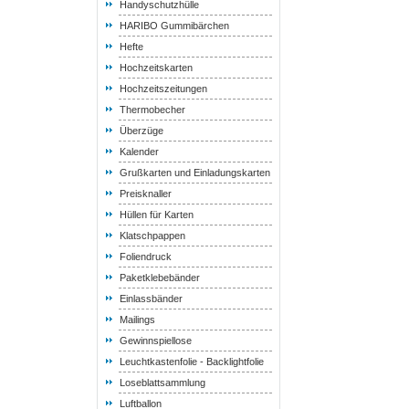
Handyschutzhülle
HARIBO Gummibärchen
Hefte
Hochzeitskarten
Hochzeitszeitungen
Thermobecher
Überzüge
Kalender
Grußkarten und Einladungskarten
Preisknaller
Hüllen für Karten
Klatschpappen
Foliendruck
Paketklebebänder
Einlassbänder
Mailings
Gewinnspiellose
Leuchtkastenfolie - Backlightfolie
Loseblattsammlung
Luftballon