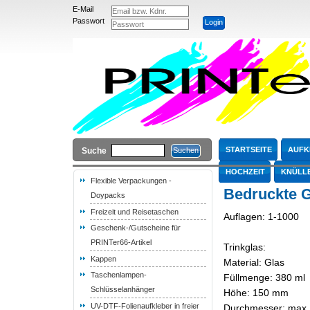
E-Mail
Passwort
STARTSEITE
AUFK
Suche
HOCHZEIT
KNÜLL
Flexible Verpackungen -
Bedruckte G
Doypacks
Freizeit und Reisetaschen
Auflagen: 1-1000
Geschenk-/Gutscheine für
PRINTer66-Artikel
Trinkglas:
Kappen
Material: Glas
Taschenlampen-
Füllmenge: 380 ml
Schlüsselanhänger
Höhe: 150 mm
UV-DTF-Folienaufkleber in freier
Durchmesser: max