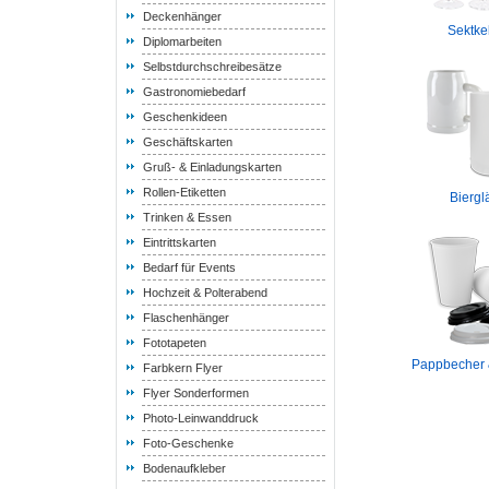
Deckenhänger
Sektke
Diplomarbeiten
Selbstdurchschreibesätze
Gastronomiebedarf
Geschenkideen
Geschäftskarten
Gruß- & Einladungskarten
Rollen-Etiketten
Biergl
Trinken & Essen
Eintrittskarten
Bedarf für Events
Hochzeit & Polterabend
Flaschenhänger
Fototapeten
Pappbecher 
Farbkern Flyer
Flyer Sonderformen
Photo-Leinwanddruck
Foto-Geschenke
Bodenaufkleber